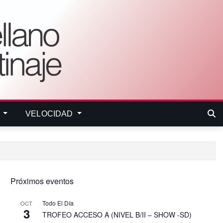
E
VELOCIDAD
Próximos eventos
Todo El Día
OCT
3
TROFEO ACCESO A (NIVEL B/II – SHOW -SD)