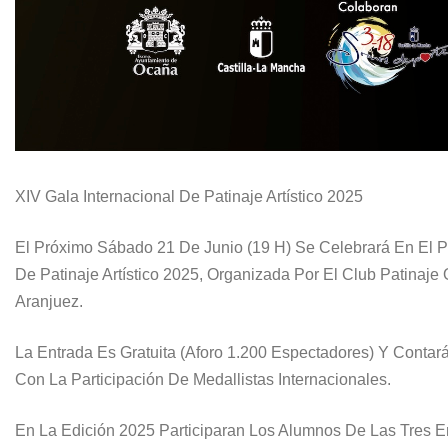
XIV Gala Internacional De Patinaje Artístico 2025
El Próximo Sábado
21 De Junio (19 H)
Se Celebrará En El
P
De Patinaje Artístico 2025, Organizada Por El Club Patinaje
Aranjuez.
La Entrada Es Gratuita
(Aforo 1.200 Espectadores) Y Contará
Con La Participación De Medallistas Internacionales.
En La Edición 2025 Participaran Los Alumnos De Las Tres 