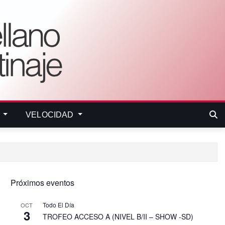
E
VELOCIDAD
Próximos eventos
Todo El Día
OCT
3
TROFEO ACCESO A (NIVEL B/II – SHOW -SD)