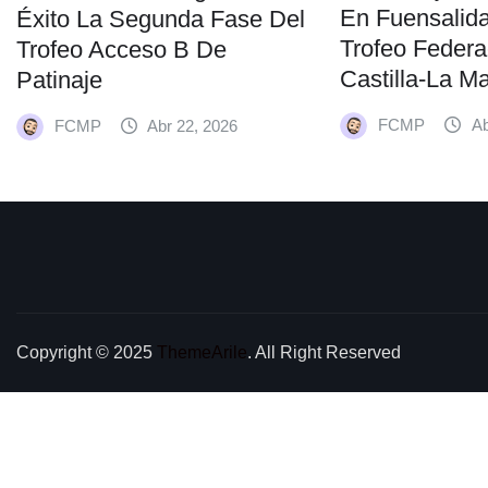
En Fuensalida
Éxito La Segunda Fase Del
Trofeo Feder
Trofeo Acceso B De
Castilla-La M
Patinaje
FCMP
Ab
FCMP
Abr 22, 2026
Copyright © 2025
ThemeArile
. All Right Reserved