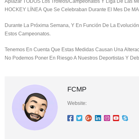
Aplazar
TODOS
Los
Trofeos/campeonatos Y Liga
De Las M
HOCKEY LÍNEA
Que Se Celebraban Durante El Mes De
MA
Durante La Próxima Semana, Y En Función De La Evolució
Estos Campeonatos.
Tenemos En Cuenta Que Estas Medidas Causan Una Alteraci
No Podemos Poner En Riesgo A Nuestros Deportistas Y Deb
FCMP
Website: