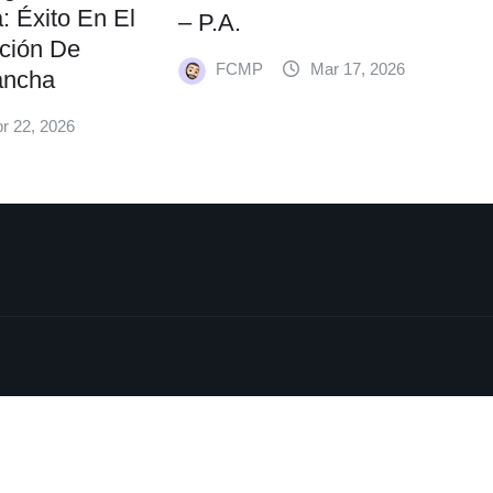
: Éxito En El
– P.A.
ación De
FCMP
Mar 17, 2026
ancha
r 22, 2026