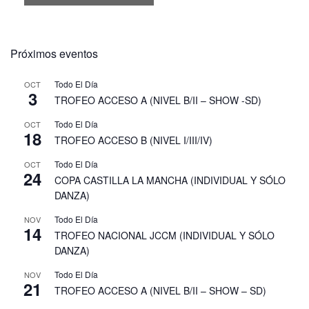
V
E
Próximos eventos
G
Todo El Día
OCT
3
TROFEO ACCESO A (NIVEL B/II – SHOW -SD)
A
Todo El Día
OCT
18
TROFEO ACCESO B (NIVEL I/III/IV)
C
Todo El Día
OCT
24
I
COPA CASTILLA LA MANCHA (INDIVIDUAL Y SÓLO
DANZA)
Ó
Todo El Día
NOV
14
TROFEO NACIONAL JCCM (INDIVIDUAL Y SÓLO
N
DANZA)
Todo El Día
NOV
D
21
TROFEO ACCESO A (NIVEL B/II – SHOW – SD)