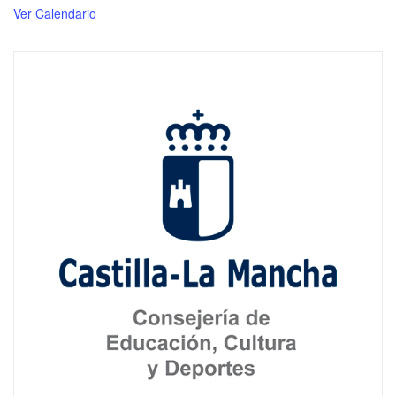
E
Ver Calendario
L
E
V
E
N
T
O